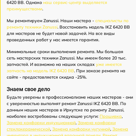
6420 BB. Однако
наш сервис-центр выделяется
преимуществами
.
Мы ремонтируем Zanussi. Наши мастера -
специалисты по
ремонту техники Zanussi
. Восстановить модель IKZ 6420 BB
для мастеров не будет новой задачей. На все виды
проведенных работ у нас имеется гарантия.
Минимальные сроки выполнения ремонта. Мы большая
сеть мастерских техники Zanussi. Мы имеем более 20 тыс.
запчастей. И возможно на наших складах
уже имеется
запчасть на модель IKZ 6420 BB
. При заказе ремонта на
сайте - предоставляется скидка -25%.
Знаем свое дело
Будьте уверены в профессионализме наших мастеров - они
с уверенностью выполнят ремонт Zanussi IKZ 6420 BB. По
данным наших мастеров в Иркутске по ремонту Zanussi,
наиболее востребованы следующие услуги:
Прошивка
,
Замена конфорки индукционной
,
Замена конфорки
стеклокерамической
,
Замена конфорки чугунной
,
Замена
инвентора в индукционной варочной панели
,
Ремонт