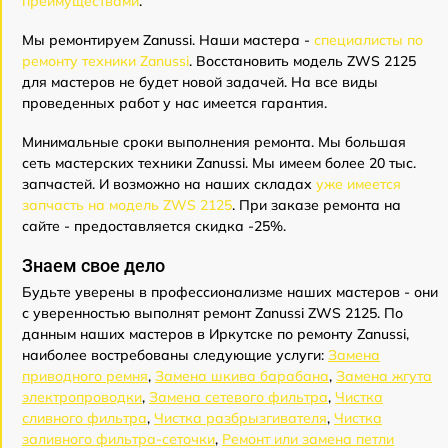
преимуществами
.
Мы ремонтируем Zanussi. Наши мастера -
специалисты по
ремонту техники Zanussi
. Восстановить модель ZWS 2125
для мастеров не будет новой задачей. На все виды
проведенных работ у нас имеется гарантия.
Минимальные сроки выполнения ремонта. Мы большая
сеть мастерских техники Zanussi. Мы имеем более 20 тыс.
запчастей. И возможно на наших складах
уже имеется
запчасть на модель ZWS 2125
. При заказе ремонта на
сайте - предоставляется скидка -25%.
Знаем свое дело
Будьте уверены в профессионализме наших мастеров - они
с уверенностью выполнят ремонт Zanussi ZWS 2125. По
данным наших мастеров в Иркутске по ремонту Zanussi,
наиболее востребованы следующие услуги:
Замена
приводного ремня
,
Замена шкива барабана
,
Замена жгута
электропроводки
,
Замена сетевого фильтра
,
Чистка
сливного фильтра
,
Чистка разбрызгивателя
,
Чистка
заливного фильтра-сеточки
,
Ремонт или замена петли