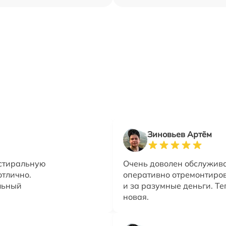
Зиновьев Артём
 стиральную
Очень доволен обслужив
отлично.
оперативно отремонтиро
льный
и за разумные деньги. Те
новая.