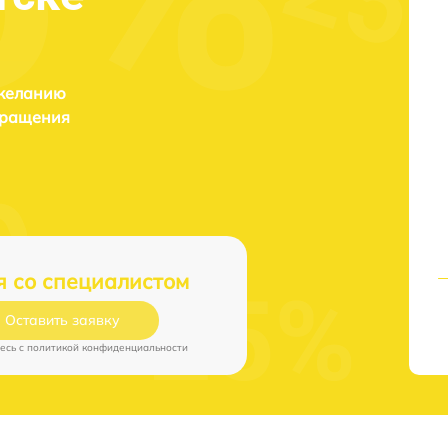
 желанию
бращения
я со специалистом
Оставить заявку
есь c
политикой конфиденциальности