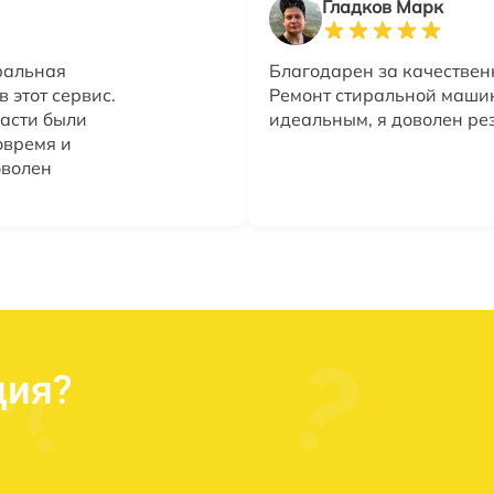
Гладков Марк
ральная
Благодарен за качествен
 этот сервис.
Ремонт стиральной машин
части были
идеальным, я доволен ре
овремя и
оволен
ция?