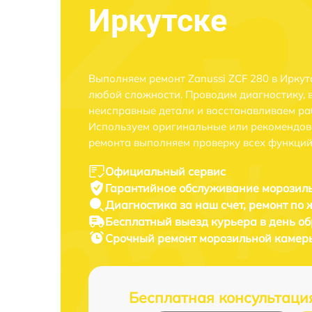
Иркутске
Выполняем ремонт Zanussi ZCF 280 в Иркут
любой сложности. Проводим диагностику, 
неисправные детали и восстанавливаем ра
Используем оригинальные или рекомендов
ремонта выполняем проверку всех функций
Официальный сервис
Гарантийное обслуживание
морозиль
Диагностика за наш счет,
ремонт по
Бесплатный выезд курьера
в день о
Срочный ремонт
морозильной камеры
Бесплатная консультаци