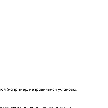
е
той (например, неправильная установка
ным характеристикам при нормальном