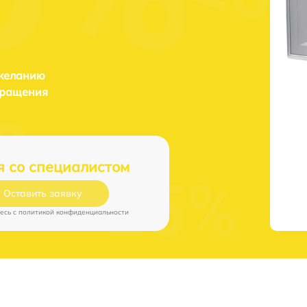
 желанию
бращения
я со специалистом
Оставить заявку
есь c
политикой конфиденциальности