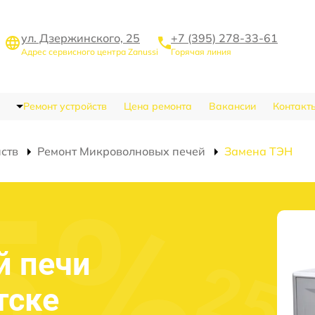
ул. Дзержинского, 25
+7 (395) 278-33-61
Адрес сервисного центра Zanussi
Горячая линия
Ремонт устройств
Цена ремонта
Вакансии
Контакт
йств
Ремонт Микроволновых печей
Замена ТЭН
й печи
тске