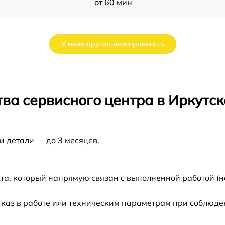
от 60 мин
i
от 60 мин
У меня другая неисправность
от 60 мин
от 60 мин
ва сервисного центра в Иркутск
от 60 мин
и детали — до 3 месяцев.
от 60 мин
от 60 мин
та, который напрямую связан с выполненной работой (н
T
от 60 мин
каз в работе или техническим параметрам при соблюде