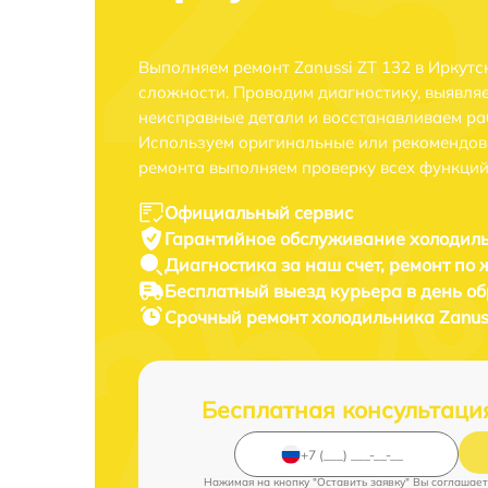
Выполняем ремонт Zanussi ZT 132 в Иркут
сложности. Проводим диагностику, выявля
неисправные детали и восстанавливаем ра
Используем оригинальные или рекомендов
ремонта выполняем проверку всех функций
Официальный сервис
Гарантийное обслуживание
холодиль
Диагностика за наш счет,
ремонт по
Бесплатный выезд курьера
в день о
Срочный ремонт
холодильника Zanuss
Бесплатная консультаци
Нажимая на кнопку "Оставить заявку" Вы соглашает