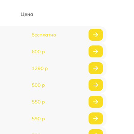
Цена
бесплатно
600 р
1290 р
500 р
550 р
590 р