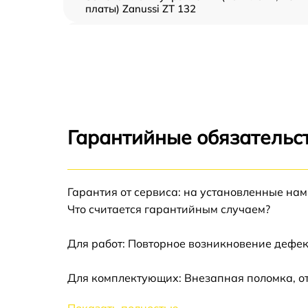
платы) Zanussi ZT 132
Ремонт/замена датчика температуры Zanuss
ZT 132
Замена термостата Zanussi ZT 132
Замена усилителей Zanussi ZT 132
Гарантийные обязательст
Замена таймера Zanussi ZT 132
Гарантия от сервиса: на установленные нам
Замена электросхемы Zanussi ZT 132
Что считается гарантийным случаем?
Ремонт испарителя Zanussi ZT 132
Для работ: Повторное возникновение дефек
Устранение засора трубопровода Zanussi Z
Для комплектующих: Внезапная поломка, от
132
Ремонт датчика морозильного отделения