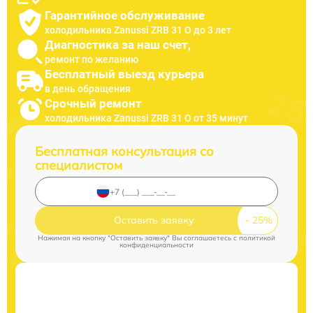
Гарантийное обслуживание
холодильника Zanussi ZRB 31 O до 3 лет
Диагностика за наш счет,
ремонт по желанию
Бесплатный выезд курьера
в день обращения
Срочный ремонт
холодильника Zanussi ZRB 31 O от 35 минут
Бесплатная консультация со
специалистом
Оставить заявку
Нажимая на кнопку "Оставить заявку" Вы соглашаетесь c
политикой
конфиденциальности