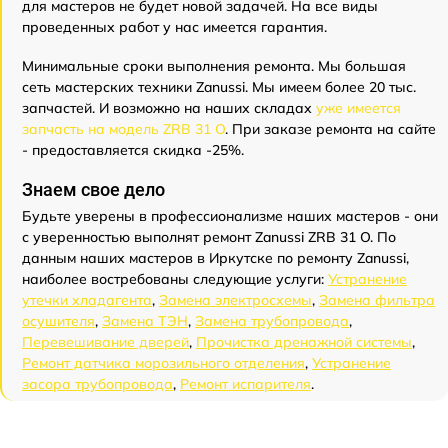
для мастеров не будет новой задачей. На все виды
проведенных работ у нас имеется гарантия.
Минимальные сроки выполнения ремонта. Мы большая
сеть мастерских техники Zanussi. Мы имеем более 20 тыс.
запчастей. И возможно на наших складах
уже имеется
запчасть на модель ZRB 31 O
. При заказе ремонта на сайте
- предоставляется скидка -25%.
Знаем свое дело
Будьте уверены в профессионализме наших мастеров - они
с уверенностью выполнят ремонт Zanussi ZRB 31 O. По
данным наших мастеров в Иркутске по ремонту Zanussi,
наиболее востребованы следующие услуги:
Устранение
утечки хладагента
,
Замена электросхемы
,
Замена фильтра
осушителя
,
Замена ТЭН
,
Замена трубопровода
,
Перевешивание дверей
,
Прочистка дренажной системы
,
Ремонт датчика морозильного отделения
,
Устранение
засора трубопровода
,
Ремонт испарителя
.