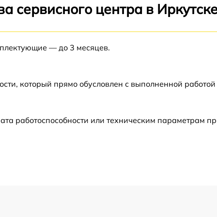
а сервисного центра в Иркутск
от 60 мин
мплектующие — до 3 месяцев.
WA
от 60 мин
от 60 мин
ости, который прямо обусловлен с выполненной работой
от 60 мин
ата работоспособности или техническим параметрам пр
от 60 мин
от 60 мин
от 60 мин
от 60 мин