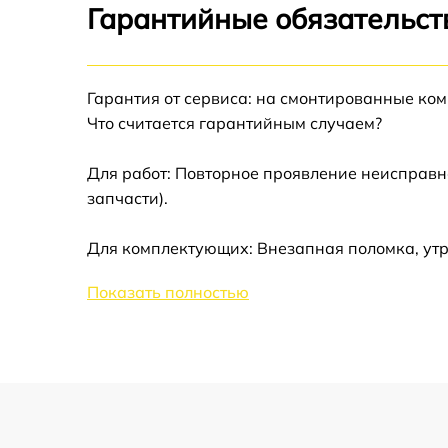
Гарантийные обязательств
Замена таймера Zanussi ZRA 22800 WA
Гарантия от сервиса: на смонтированные ко
Замена электросхемы Zanussi ZRA 22800 
Что считается гарантийным случаем?
Ремонт испарителя Zanussi ZRA 22800 WA
Для работ: Повторное проявление неисправн
запчасти).
Устранение засора трубопровода Zanussi
ZRA 22800 WA
Для комплектующих: Внезапная поломка, утр
Ремонт датчика морозильного отделения
Zanussi ZRA 22800 WA
Показать полностью
Прочистка дренажной системы Zanussi ZRA
22800 WA
Перевешивание дверей Zanussi ZRA 22800
WA
Замена трубопровода Zanussi ZRA 22800
WA