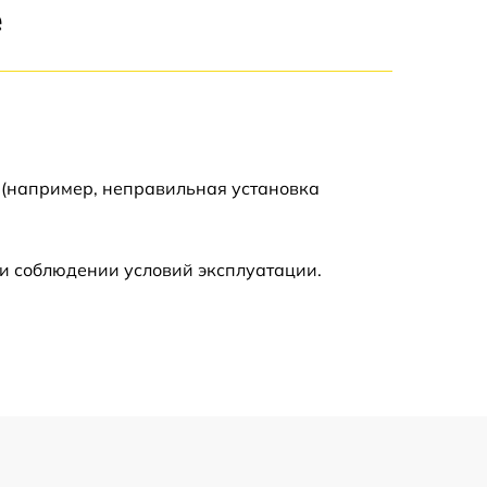
е
710 р
590 р
650 р
 (например, неправильная установка
800 р
и соблюдении условий эксплуатации.
450 р
890 р
750 р
1400 р