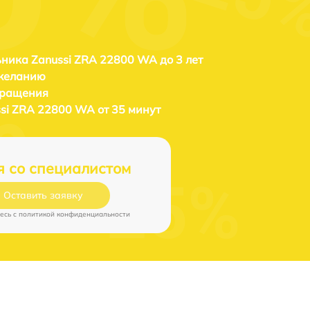
ника Zanussi ZRA 22800 WA до 3 лет
 желанию
бращения
si ZRA 22800 WA от 35 минут
я со специалистом
Оставить заявку
есь c
политикой конфиденциальности