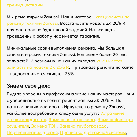
преимуществами
.
Мы ремонтируем Zanussi. Наши мастера -
специалисты по
ремонту техники Zanussi
. Восстановить модель ZK 20/6 R
для мастеров не будет новой задачей. На все виды
проведенных работ у нас имеется гарантия.
Минимальные сроки выполнения ремонта. Мы большая
сеть мастерских техники Zanussi. Мы имеем более 20 тыс.
запчастей. И возможно на наших складах
уже имеется
запчасть на модель ZK 20/6 R
. При заказе ремонта на сайте
- предоставляется скидка -25%.
Знаем свое дело
Будьте уверены в профессионализме наших мастеров - они
с уверенностью выполнят ремонт Zanussi ZK 20/6 R. По
данным наших мастеров в Иркутске по ремонту Zanussi,
наиболее востребованы следующие услуги:
Устранение
утечки хладагента
,
Замена электросхемы
,
Замена фильтра
осушителя
,
Замена ТЭН
,
Замена трубопровода
,
Перевешивание дверей
,
Прочистка дренажной системы
,