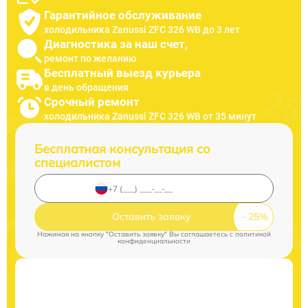
Гарантийное обслуживание
холодильника Zanussi ZFC 326 WB до 3 лет
Диагностика за наш счет,
ремонт по желанию
Бесплатный выезд курьера
в день обращения
Срочный ремонт
холодильника Zanussi ZFC 326 WB от 35 минут
Бесплатная консультация со
специалистом
Оставить заявку
Нажимая на кнопку "Оставить заявку" Вы соглашаетесь c
политикой
конфиденциальности