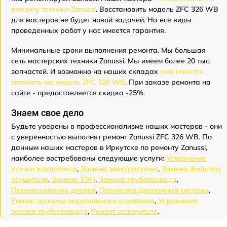
ремонту техники Zanussi
. Восстановить модель ZFC 326 WB
для мастеров не будет новой задачей. На все виды
проведенных работ у нас имеется гарантия.
Минимальные сроки выполнения ремонта. Мы большая
сеть мастерских техники Zanussi. Мы имеем более 20 тыс.
запчастей. И возможно на наших складах
уже имеется
запчасть на модель ZFC 326 WB
. При заказе ремонта на
сайте - предоставляется скидка -25%.
Знаем свое дело
Будьте уверены в профессионализме наших мастеров - они
с уверенностью выполнят ремонт Zanussi ZFC 326 WB. По
данным наших мастеров в Иркутске по ремонту Zanussi,
наиболее востребованы следующие услуги:
Устранение
утечки хладагента
,
Замена электросхемы
,
Замена фильтра
осушителя
,
Замена ТЭН
,
Замена трубопровода
,
Перевешивание дверей
,
Прочистка дренажной системы
,
Ремонт датчика морозильного отделения
,
Устранение
засора трубопровода
,
Ремонт испарителя
.