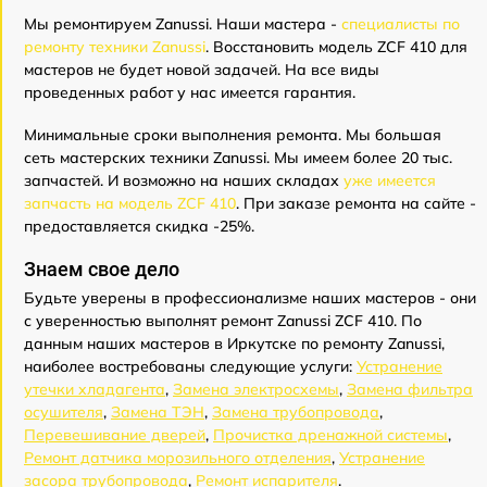
Мы ремонтируем Zanussi. Наши мастера -
специалисты по
ремонту техники Zanussi
. Восстановить модель ZCF 410 для
мастеров не будет новой задачей. На все виды
проведенных работ у нас имеется гарантия.
Минимальные сроки выполнения ремонта. Мы большая
сеть мастерских техники Zanussi. Мы имеем более 20 тыс.
запчастей. И возможно на наших складах
уже имеется
запчасть на модель ZCF 410
. При заказе ремонта на сайте -
предоставляется скидка -25%.
Знаем свое дело
Будьте уверены в профессионализме наших мастеров - они
с уверенностью выполнят ремонт Zanussi ZCF 410. По
данным наших мастеров в Иркутске по ремонту Zanussi,
наиболее востребованы следующие услуги:
Устранение
утечки хладагента
,
Замена электросхемы
,
Замена фильтра
осушителя
,
Замена ТЭН
,
Замена трубопровода
,
Перевешивание дверей
,
Прочистка дренажной системы
,
Ремонт датчика морозильного отделения
,
Устранение
засора трубопровода
,
Ремонт испарителя
.