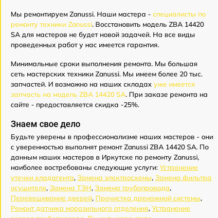
Мы ремонтируем Zanussi. Наши мастера -
специалисты по
ремонту техники Zanussi
. Восстановить модель ZBA 14420
SA для мастеров не будет новой задачей. На все виды
проведенных работ у нас имеется гарантия.
Минимальные сроки выполнения ремонта. Мы большая
сеть мастерских техники Zanussi. Мы имеем более 20 тыс.
запчастей. И возможно на наших складах
уже имеется
запчасть на модель ZBA 14420 SA
. При заказе ремонта на
сайте - предоставляется скидка -25%.
Знаем свое дело
Будьте уверены в профессионализме наших мастеров - они
с уверенностью выполнят ремонт Zanussi ZBA 14420 SA. По
данным наших мастеров в Иркутске по ремонту Zanussi,
наиболее востребованы следующие услуги:
Устранение
утечки хладагента
,
Замена электросхемы
,
Замена фильтра
осушителя
,
Замена ТЭН
,
Замена трубопровода
,
Перевешивание дверей
,
Прочистка дренажной системы
,
Ремонт датчика морозильного отделения
,
Устранение