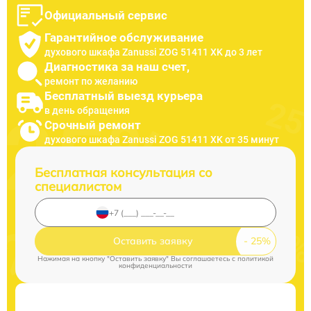
Официальный сервис
Гарантийное обслуживание
духового шкафа Zanussi ZOG 51411 XK до 3 лет
Диагностика за наш счет,
ремонт по желанию
Бесплатный выезд курьера
в день обращения
Срочный ремонт
духового шкафа Zanussi ZOG 51411 XK от 35 минут
Бесплатная консультация со
специалистом
Оставить заявку
Нажимая на кнопку "Оставить заявку" Вы соглашаетесь c
политикой
конфиденциальности