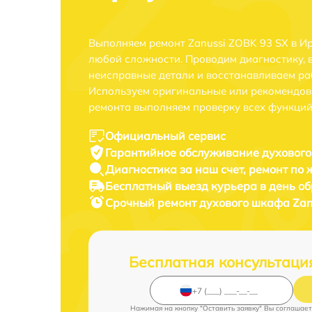
Выполняем ремонт Zanussi ZOBK 93 SX в И
любой сложности. Проводим диагностику, 
неисправные детали и восстанавливаем ра
Используем оригинальные или рекомендов
ремонта выполняем проверку всех функций
Официальный сервис
Гарантийное обслуживание
духового
Диагностика за наш счет,
ремонт по
Бесплатный выезд курьера
в день о
Срочный ремонт
духового шкафа Zanu
Бесплатная консультаци
Нажимая на кнопку "Оставить заявку" Вы соглашает