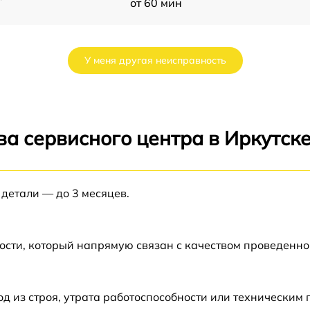
от 60 мин
от 60 мин
У меня другая неисправность
от 60 мин
X
от 60 мин
а сервисного центра в Иркутск
от 60 мин
 детали — до 3 месяцев.
от 60 мин
3
от 60 мин
ости, который напрямую связан с качеством проведенн
 из строя, утрата работоспособности или техническим