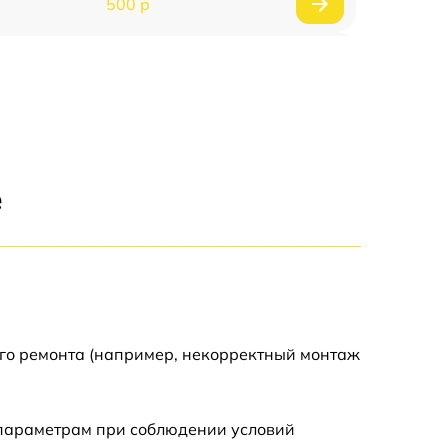
500 р
1200 р
500 р
700 р
е
500 р
900 р
1500 р
ого ремонта (например, некорректный монтаж
 параметрам при соблюдении условий