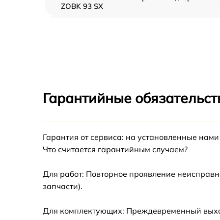
ZOBK 93 SX
Замена ТЭН Zanussi ZOBK 93 SX
Замена таймера Zanussi ZOBK 93 SX
Замена предохранителя Zanussi ZOBK 93 S
Гарантийные обязательств
Замена шнура питания Zanussi ZOBK 93 SX
Гарантия от сервиса: на установленные нами
Замена термодатчика Zanussi ZOBK 93 SX
Что считается гарантийным случаем?
Замена панели управления Zanussi ZOBK 9
SX
Для работ: Повторное проявление неисправн
запчасти).
Для комплектующих: Преждевременный выход