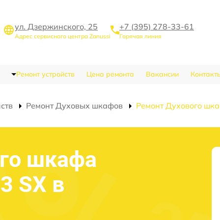
ул. Дзержинского, 25
+7 (395) 278-33-61
Адрес сервисного центра Zanussi
Горячая линия
Ремонт устройств
Цена ремонта
Вакансии
Контакт
йств
Ремонт Духовых шкафов
Ремонт Духового шк
го шкафа
3 SX в