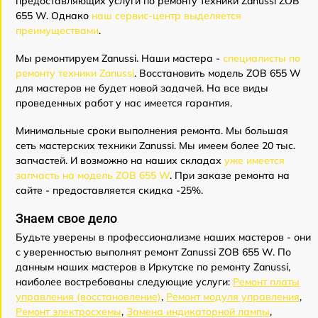
предоставляющих услуги по ремонту техники Zanussi ZOB
655 W. Однако
наш сервис-центр выделяется
преимуществами
.
Мы ремонтируем Zanussi. Наши мастера -
специалисты по
ремонту техники Zanussi
. Восстановить модель ZOB 655 W
для мастеров не будет новой задачей. На все виды
проведенных работ у нас имеется гарантия.
Минимальные сроки выполнения ремонта. Мы большая
сеть мастерских техники Zanussi. Мы имеем более 20 тыс.
запчастей. И возможно на наших складах
уже имеется
запчасть на модель ZOB 655 W
. При заказе ремонта на
сайте - предоставляется скидка -25%.
Знаем свое дело
Будьте уверены в профессионализме наших мастеров - они
с уверенностью выполнят ремонт Zanussi ZOB 655 W. По
данным наших мастеров в Иркутске по ремонту Zanussi,
наиболее востребованы следующие услуги:
Ремонт платы
управления (восстановление)
,
Ремонт модуля управления
,
Ремонт электросхемы
,
Замена индикаторной лампы
,