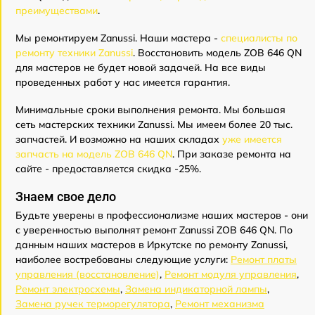
преимуществами
.
Мы ремонтируем Zanussi. Наши мастера -
специалисты по
ремонту техники Zanussi
. Восстановить модель ZOB 646 QN
для мастеров не будет новой задачей. На все виды
проведенных работ у нас имеется гарантия.
Минимальные сроки выполнения ремонта. Мы большая
сеть мастерских техники Zanussi. Мы имеем более 20 тыс.
запчастей. И возможно на наших складах
уже имеется
запчасть на модель ZOB 646 QN
. При заказе ремонта на
сайте - предоставляется скидка -25%.
Знаем свое дело
Будьте уверены в профессионализме наших мастеров - они
с уверенностью выполнят ремонт Zanussi ZOB 646 QN. По
данным наших мастеров в Иркутске по ремонту Zanussi,
наиболее востребованы следующие услуги:
Ремонт платы
управления (восстановление)
,
Ремонт модуля управления
,
Ремонт электросхемы
,
Замена индикаторной лампы
,
Замена ручек терморегулятора
,
Ремонт механизма