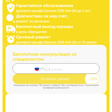
Гарантийное обслуживание
духового шкафа Zanussi ZOB 646 QN до 3 лет
Диагностика за наш счет,
ремонт по желанию
Бесплатный выезд курьера
в день обращения
Срочный ремонт
духового шкафа Zanussi ZOB 646 QN от 35 минут
Бесплатная консультация со
специалистом
Оставить заявку
Нажимая на кнопку "Оставить заявку" Вы соглашаетесь c
политикой
конфиденциальности