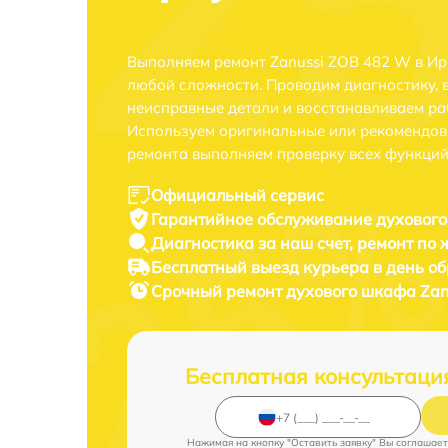
Выполняем ремонт Zanussi ZOB 482 W в Ир
любой сложности. Проводим диагностику, 
неисправные детали и восстанавливаем ра
Используем оригинальные или рекомендов
ремонта выполняем проверку всех функций
Официальный сервис
Гарантийное обслуживание
духового
Диагностика за наш счет,
ремонт по
Бесплатный выезд курьера
в день о
Срочный ремонт
духового шкафа Zan
Бесплатная консультаци
Нажимая на кнопку "Оставить заявку" Вы соглашает