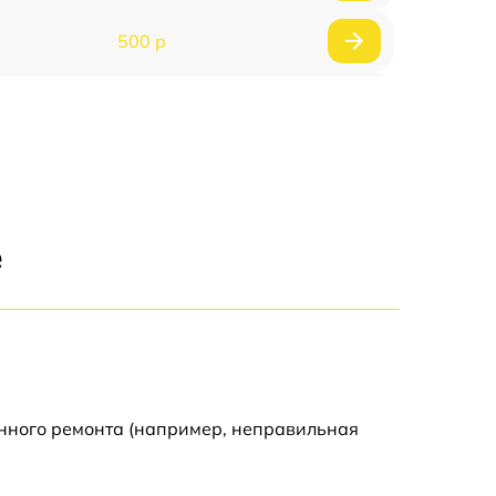
500 р
1200 р
500 р
700 р
е
500 р
900 р
1500 р
енного ремонта (например, неправильная