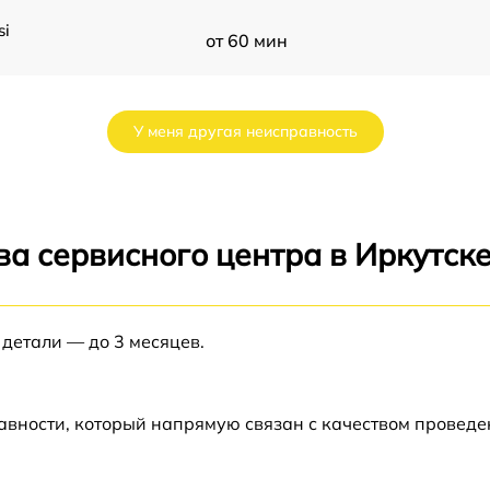
si
от 60 мин
от 60 мин
У меня другая неисправность
от 60 мин
от 60 мин
а сервисного центра в Иркутск
от 60 мин
 детали — до 3 месяцев.
от 60 мин
2
от 60 мин
авности, который напрямую связан с качеством провед