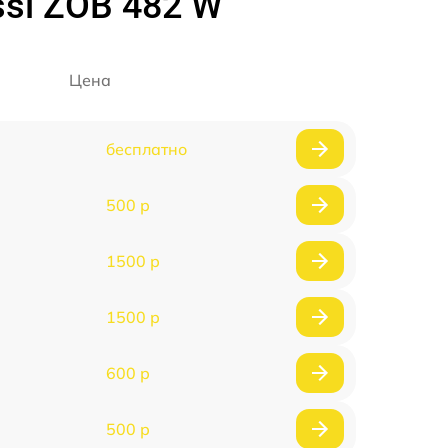
si ZOB 482 W
Цена
бесплатно
500 р
1500 р
1500 р
600 р
500 р