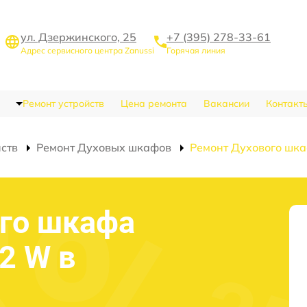
ул. Дзержинского, 25
+7 (395) 278-33-61
Адрес сервисного центра Zanussi
Горячая линия
Ремонт устройств
Цена ремонта
Вакансии
Контакт
йств
Ремонт Духовых шкафов
Ремонт Духового шк
го шкафа
2 W в