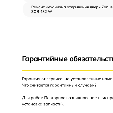
Ремонт механизма открывания двери Zanus
ZOB 482 W
Замена ТЭН Zanussi ZOB 482 W
Замена таймера Zanussi ZOB 482 W
Замена предохранителя Zanussi ZOB 482 W
Гарантийные обязательств
Замена шнура питания Zanussi ZOB 482 W
Гарантия от сервиса: на установленные нами
Замена термодатчика Zanussi ZOB 482 W
Что считается гарантийным случаем?
Замена панели управления Zanussi ZOB 48
W
Для работ: Повторное возникновение неиспр
установка запчасти).