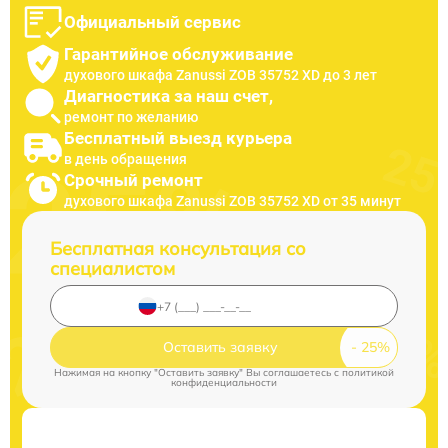
Официальный сервис
Гарантийное обслуживание
духового шкафа Zanussi ZOB 35752 XD до 3 лет
Диагностика за наш счет,
ремонт по желанию
Бесплатный выезд курьера
в день обращения
Срочный ремонт
духового шкафа Zanussi ZOB 35752 XD от 35 минут
Бесплатная консультация со
специалистом
Оставить заявку
Нажимая на кнопку "Оставить заявку" Вы соглашаетесь c
политикой
конфиденциальности