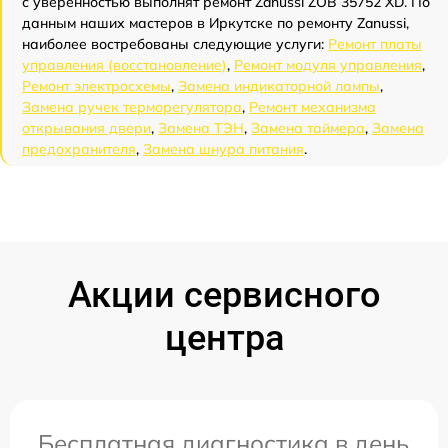
с уверенностью выполнят ремонт Zanussi ZOB 35752 XD. По
данным наших мастеров в Иркутске по ремонту Zanussi,
наиболее востребованы следующие услуги:
Ремонт платы
управления (восстановление)
,
Ремонт модуля управления
,
Ремонт электросхемы
,
Замена индикаторной лампы
,
Замена ручек терморегулятора
,
Ремонт механизма
открывания двери
,
Замена ТЭН
,
Замена таймера
,
Замена
предохранителя
,
Замена шнура питания
.
Акции сервисного
центра
Бесплатная диагностика в день