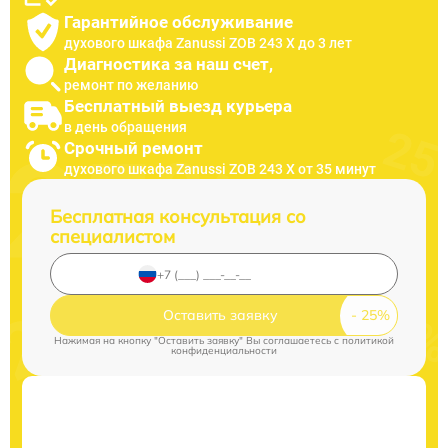
Гарантийное обслуживание
духового шкафа Zanussi ZOB 243 X до 3 лет
Диагностика за наш счет,
ремонт по желанию
Бесплатный выезд курьера
в день обращения
Срочный ремонт
духового шкафа Zanussi ZOB 243 X от 35 минут
Бесплатная консультация со
специалистом
Оставить заявку
Нажимая на кнопку "Оставить заявку" Вы соглашаетесь c
политикой
конфиденциальности