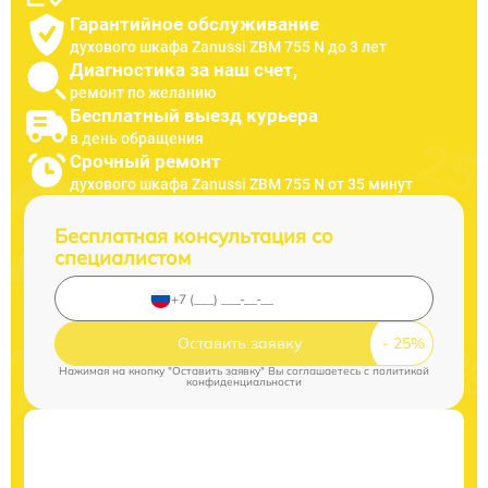
Гарантийное обслуживание
духового шкафа Zanussi ZBM 755 N до 3 лет
Диагностика за наш счет,
ремонт по желанию
Бесплатный выезд курьера
в день обращения
Срочный ремонт
духового шкафа Zanussi ZBM 755 N от 35 минут
Бесплатная консультация со
специалистом
Оставить заявку
Нажимая на кнопку "Оставить заявку" Вы соглашаетесь c
политикой
конфиденциальности