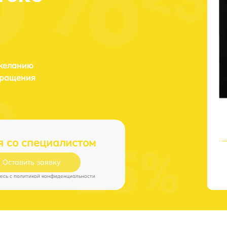
 желанию
бращения
я со специалистом
Оставить заявку
есь c
политикой конфиденциальности