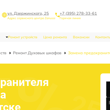
ул. Дзержинского, 25
+7 (395) 278-33-61
Адрес сервисного центра Zanussi
Горячая линия
Ремонт устройств
Цена ремонта
Вакансии
Контакт
йств
Ремонт Духовых шкафов
Замена предохранит
хранителя
фа
тске